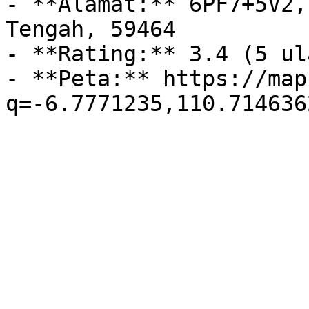
- **Alamat:** 6PF7+5V2,
Tengah, 59464

- **Rating:** 3.4 (5 ul
- **Peta:** https://map