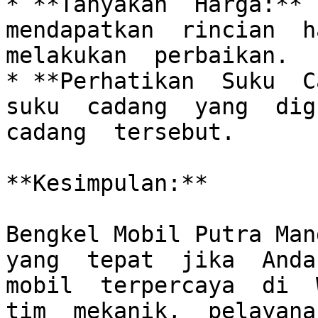
* **Tanyakan  Harga:**  
mendapatkan  rincian  ha
melakukan  perbaikan.

* **Perhatikan  Suku  Ca
suku  cadang  yang  digu
cadang  tersebut.

**Kesimpulan:**

Bengkel Mobil Putra Mand
yang  tepat  jika  Anda 
mobil  terpercaya  di  W
tim  mekanik,  pelayanan