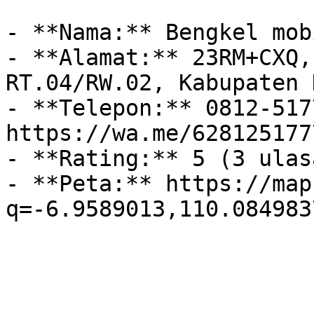
- **Nama:** Bengkel mob
- **Alamat:** 23RM+CXQ,
RT.04/RW.02, Kabupaten 
- **Telepon:** 0812-517
https://wa.me/628125177
- **Rating:** 5 (3 ulasa
- **Peta:** https://map