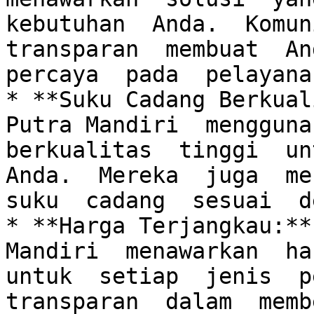
kebutuhan  Anda.  Komun
transparan  membuat  And
percaya  pada  pelayana
* **Suku Cadang Berkual
Putra Mandiri  menggunak
berkualitas  tinggi  unt
Anda.  Mereka  juga  men
suku  cadang  sesuai  d
* **Harga Terjangkau:**
Mandiri  menawarkan  har
untuk  setiap  jenis  pe
transparan  dalam  membe