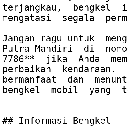
terjangkau,  bengkel  in
mengatasi  segala  perm
Jangan ragu untuk  meng
Putra Mandiri  di  nomo
7786**  jika  Anda  memb
perbaikan  kendaraan.  S
bermanfaat  dan  menuntu
bengkel  mobil  yang  t
## Informasi Bengkel
