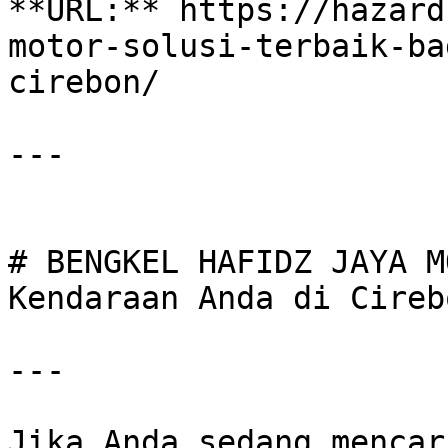
**URL:** https://hazard
motor-solusi-terbaik-ba
cirebon/

---

# BENGKEL HAFIDZ JAYA M
Kendaraan Anda di Cirebo
---

Jika Anda sedang mencar