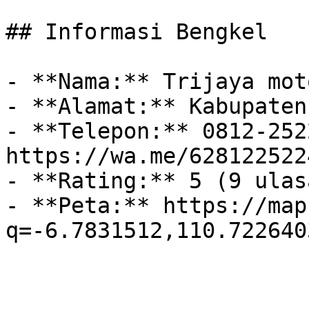
## Informasi Bengkel

- **Nama:** Trijaya moto
- **Alamat:** Kabupaten
- **Telepon:** 0812-252
https://wa.me/628122522
- **Rating:** 5 (9 ulasa
- **Peta:** https://map