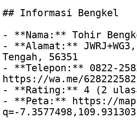
## Informasi Bengkel

- **Nama:** Tohir Bengke
- **Alamat:** JWRJ+WG3,
Tengah, 56351

- **Telepon:** 0822-258
https://wa.me/628222582
- **Rating:** 4 (2 ulasa
- **Peta:** https://map