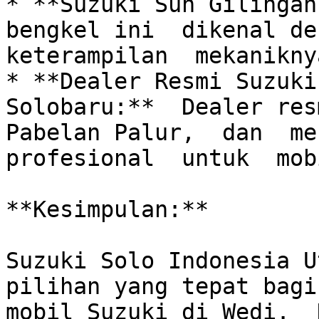
* **Suzuki Sun Gilingan:
bengkel ini  dikenal den
keterampilan  mekaniknya
* **Dealer Resmi Suzuki
Solobaru:**  Dealer resm
Pabelan Palur,  dan  men
profesional  untuk  mob
**Kesimpulan:**

Suzuki Solo Indonesia U
pilihan yang tepat bagi
mobil Suzuki di Wedi.  D