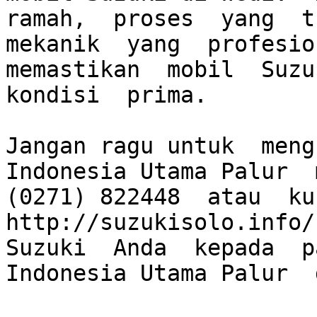
ramah,  proses  yang  tr
mekanik  yang  profesion
memastikan  mobil  Suzuk
kondisi  prima.  

Jangan ragu untuk  meng
Indonesia Utama Palur  m
(0271) 822448  atau  kun
http://suzukisolo.info/.
Suzuki  Anda  kepada  p
Indonesia Utama Palur  