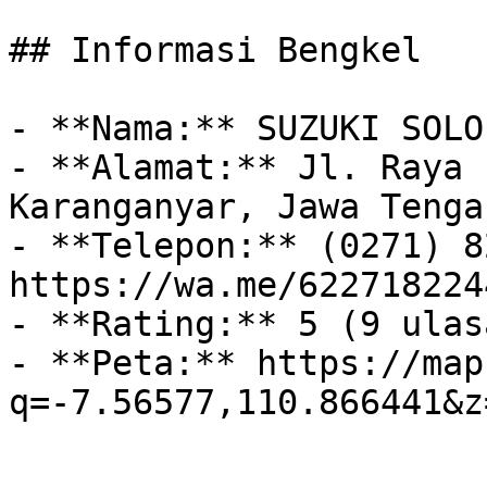
## Informasi Bengkel

- **Nama:** SUZUKI SOLO
- **Alamat:** Jl. Raya 
Karanganyar, Jawa Tenga
- **Telepon:** (0271) 8
https://wa.me/6227182244
- **Rating:** 5 (9 ulasa
- **Peta:** https://map