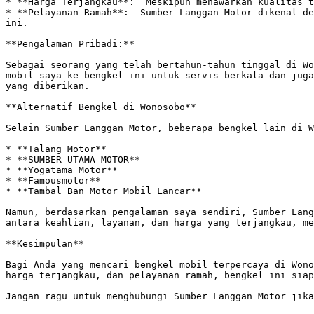
* **Harga Terjangkau**:  Meskipun menawarkan kualitas t
* **Pelayanan Ramah**:  Sumber Langgan Motor dikenal de
ini.

**Pengalaman Pribadi:**

Sebagai seorang yang telah bertahun-tahun tinggal di Wo
mobil saya ke bengkel ini untuk servis berkala dan juga
yang diberikan. 

**Alternatif Bengkel di Wonosobo**

Selain Sumber Langgan Motor, beberapa bengkel lain di W
* **Talang Motor**

* **SUMBER UTAMA MOTOR**

* **Yogatama Motor**

* **Famousmotor**

* **Tambal Ban Motor Mobil Lancar**

Namun, berdasarkan pengalaman saya sendiri, Sumber Lang
antara keahlian, layanan, dan harga yang terjangkau, me
**Kesimpulan**

Bagi Anda yang mencari bengkel mobil terpercaya di Wono
harga terjangkau, dan pelayanan ramah, bengkel ini siap
Jangan ragu untuk menghubungi Sumber Langgan Motor jika