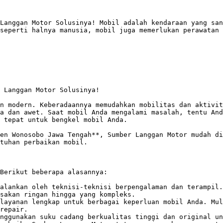
Langgan Motor Solusinya! Mobil adalah kendaraan yang san
seperti halnya manusia, mobil juga memerlukan perawatan 
 Langgan Motor Solusinya!

n modern. Keberadaannya memudahkan mobilitas dan aktivit
a dan awet. Saat mobil Anda mengalami masalah, tentu And
 tepat untuk bengkel mobil Anda. 

en Wonosobo Jawa Tengah**, Sumber Langgan Motor mudah di
tuhan perbaikan mobil. 

Berikut beberapa alasannya:

alankan oleh teknisi-teknisi berpengalaman dan terampil.
sakan ringan hingga yang kompleks. 

layanan lengkap untuk berbagai keperluan mobil Anda. Mul
repair.  

nggunakan suku cadang berkualitas tinggi dan original un