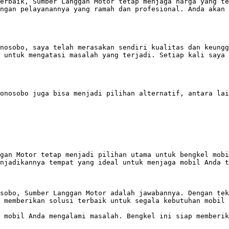
erbaik, Sumber Langgan Motor tetap menjaga harga yang te
ngan pelayanannya yang ramah dan profesional. Anda akan 
nosobo, saya telah merasakan sendiri kualitas dan keungg
 untuk mengatasi masalah yang terjadi. Setiap kali saya 
onosobo juga bisa menjadi pilihan alternatif, antara lai
gan Motor tetap menjadi pilihan utama untuk bengkel mobi
njadikannya tempat yang ideal untuk menjaga mobil Anda t
sobo, Sumber Langgan Motor adalah jawabannya. Dengan tek
 memberikan solusi terbaik untuk segala kebutuhan mobil 
 mobil Anda mengalami masalah. Bengkel ini siap memberik