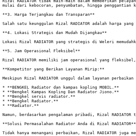
Rizal RADIATOR tidak main-main dalam memberikan pelayan
mulai dari kebocoran, penyumbatan, hingga penggantian k
**3. Harga Terjangkau dan Transparan**

Salah satu keunggulan Rizal RADIATOR adalah harga yang 
**4. Lokasi Strategis dan Mudah Dijangkau**

Lokasi Rizal RADIATOR yang strategis di Weleri memudahk
**5. Jam Operasional Fleksibel**

Rizal RADIATOR memiliki jam operasional yang fleksibel,
**Kompetitor yang Berikan Layanan Mirip:**

Meskipun Rizal RADIATOR unggul dalam layanan perbaikan 
* **BENGKEL Radiator dan kampas kopling MOBIL.**

* **Bengkel Kampas Kopling Dan Radiator Jiono.**

* **Bengkel servis radiator.**

* **Bengkel Radiator.**

* **Radiator.**

Namun, berdasarkan pengalaman pribadi, Rizal RADIATOR t
**Solusi Permasalahan Radiator Anda di Rizal RADIATOR**

Tidak hanya menangani perbaikan, Rizal RADIATOR juga me