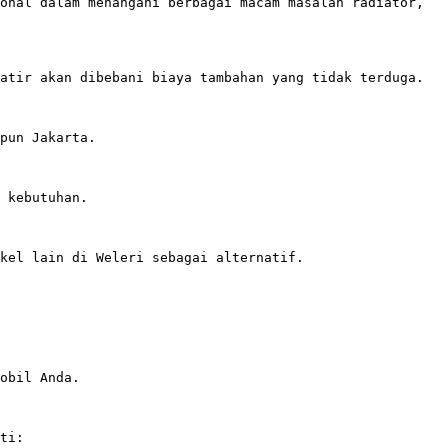
onal dalam menangani berbagai macam masalah radiator, 
atir akan dibebani biaya tambahan yang tidak terduga. 

pun Jakarta. 

 kebutuhan.

kel lain di Weleri sebagai alternatif. 

obil Anda. 

ti:
