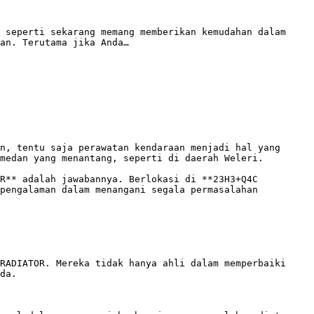
 seperti sekarang memang memberikan kemudahan dalam 
an. Terutama jika Anda…

n, tentu saja perawatan kendaraan menjadi hal yang 
medan yang menantang, seperti di daerah Weleri. 

R** adalah jawabannya. Berlokasi di **23H3+Q4C 
pengalaman dalam menangani segala permasalahan 
RADIATOR. Mereka tidak hanya ahli dalam memperbaiki 
da. 
