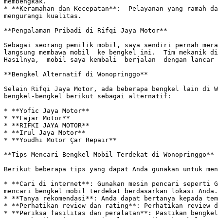
membengkak.

* **Keramahan dan Kecepatan**:  Pelayanan yang ramah da
mengurangi kualitas. 

**Pengalaman Pribadi di Rifqi Jaya Motor**

Sebagai seorang pemilik mobil, saya sendiri pernah mera
langsung membawa mobil  ke bengkel ini.  Tim mekanik di
Hasilnya,  mobil saya kembali  berjalan  dengan lancar 
**Bengkel Alternatif di Wonopringgo**

Selain Rifqi Jaya Motor, ada beberapa bengkel lain di W
bengkel-bengkel berikut sebagai alternatif: 

* **Yofic Jaya Motor**

* **Fajar Motor**

* **RIFKI JAYA MOTOR**

* **Irul Jaya Motor**

* **Youdhi Motor Çar Repair**

**Tips Mencari Bengkel Mobil Terdekat di Wonopringgo**

Berikut beberapa tips yang dapat Anda gunakan untuk men
* **Cari di internet**: Gunakan mesin pencari seperti G
mencari bengkel mobil terdekat berdasarkan lokasi Anda.

* **Tanya rekomendasi**: Anda dapat bertanya kepada tem
* **Perhatikan review dan rating**: Perhatikan review d
* **Periksa fasilitas dan peralatan**: Pastikan bengkel