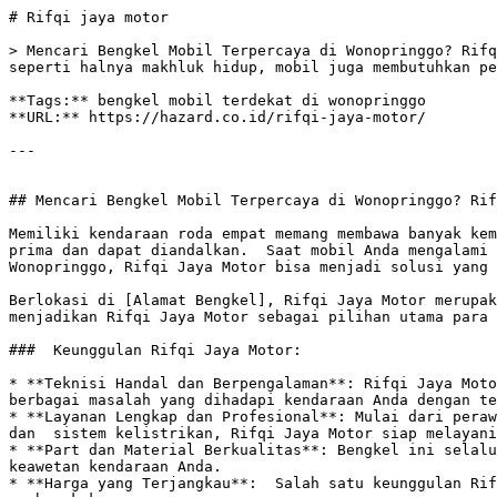
# Rifqi jaya motor

> Mencari Bengkel Mobil Terpercaya di Wonopringgo? Rifq
seperti halnya makhluk hidup, mobil juga membutuhkan pe
**Tags:** bengkel mobil terdekat di wonopringgo

**URL:** https://hazard.co.id/rifqi-jaya-motor/

---

## Mencari Bengkel Mobil Terpercaya di Wonopringgo? Rif
Memiliki kendaraan roda empat memang membawa banyak kem
prima dan dapat diandalkan.  Saat mobil Anda mengalami 
Wonopringgo, Rifqi Jaya Motor bisa menjadi solusi yang 
Berlokasi di [Alamat Bengkel], Rifqi Jaya Motor merupak
menjadikan Rifqi Jaya Motor sebagai pilihan utama para 
###  Keunggulan Rifqi Jaya Motor:

* **Teknisi Handal dan Berpengalaman**: Rifqi Jaya Moto
berbagai masalah yang dihadapi kendaraan Anda dengan te
* **Layanan Lengkap dan Profesional**: Mulai dari peraw
dan  sistem kelistrikan, Rifqi Jaya Motor siap melayani
* **Part dan Material Berkualitas**: Bengkel ini selalu
keawetan kendaraan Anda.

* **Harga yang Terjangkau**:  Salah satu keunggulan Rif