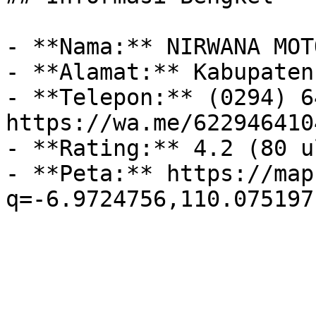
- **Nama:** NIRWANA MOTO
- **Alamat:** Kabupaten
- **Telepon:** (0294) 6
https://wa.me/6229464104
- **Rating:** 4.2 (80 u
- **Peta:** https://map