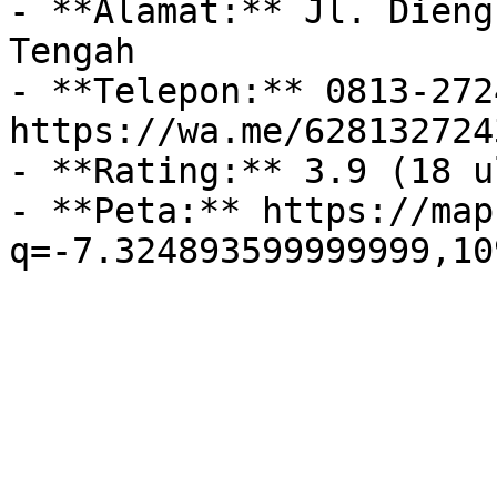
- **Alamat:** Jl. Dieng
Tengah

- **Telepon:** 0813-272
https://wa.me/628132724
- **Rating:** 3.9 (18 u
- **Peta:** https://map