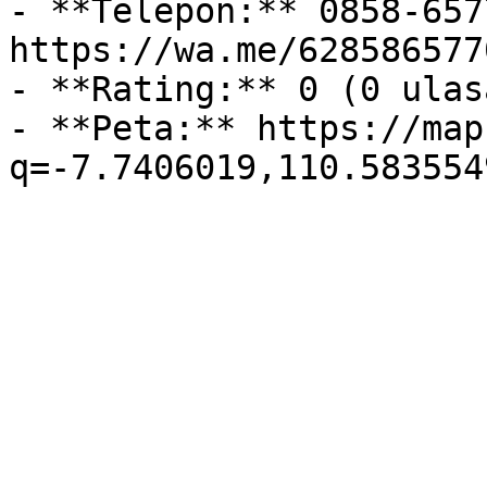
- **Telepon:** 0858-657
https://wa.me/628586577
- **Rating:** 0 (0 ulasa
- **Peta:** https://map