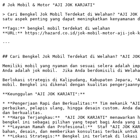
# Jok Mobil & Motor "AJI JOK KARJATI"

> Cari Bengkel Jok Mobil Terdekat di Welahan? "AJI JOK 
satu aspek penting yang dapat meningkatkan kenyamanan d
**Tags:** bengkel mobil terdekat di welahan

**URL:** https://hazard.co.id/jok-mobil-motor-aji-jok-k
---

## Cari Bengkel Jok Mobil Terdekat di Welahan? "AJI JOK
Memiliki mobil yang nyaman dan sesuai selera adalah imp
Anda adalah jok mobil.  Jika Anda berdomisili di Welaha
Berlokasi strategis di Kalipudang, Kabupaten Jepara, "A
mobil. Bengkel ini dikenal dengan kualitas pengerjaanny
**Keunggulan "AJI JOK KARJATI":**

* **Pengerjaan Rapi dan Berkualitas:** Tim mekanik "AJI
perbaikan, pelapis ulang, hingga desain custom. Anda da
dan berkualitas.

* **Harga Terjangkau:**  "AJI JOK KARJATI" menawarkan h
bengkel ini sebagai pilihan yang tepat bagi Anda yang i
* **Layanan Ramah dan Profesional:**  Staf "AJI JOK KAR
bahan, desain, dan memberikan konsultasi terbaik untuk 
* **Lokasi Strategis:** Bengkel ini terletak di lokasi 