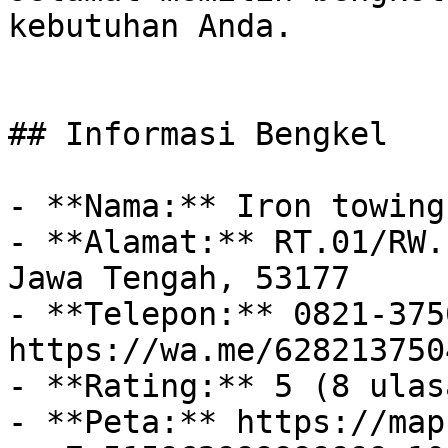
kebutuhan Anda.

## Informasi Bengkel

- **Nama:** Iron towing
- **Alamat:** RT.01/RW.
Jawa Tengah, 53177

- **Telepon:** 0821-375
https://wa.me/628213750
- **Rating:** 5 (8 ulasa
- **Peta:** https://map