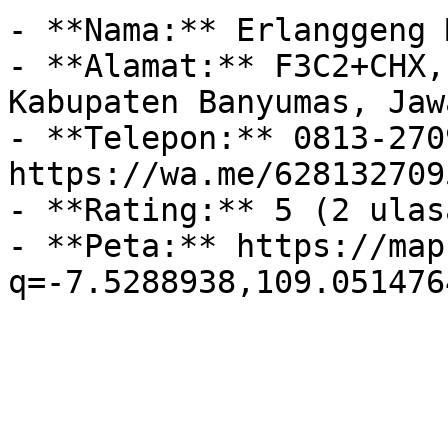
- **Nama:** Erlanggeng 
- **Alamat:** F3C2+CHX,
Kabupaten Banyumas, Jaw
- **Telepon:** 0813-270
https://wa.me/628132709
- **Rating:** 5 (2 ulasa
- **Peta:** https://map