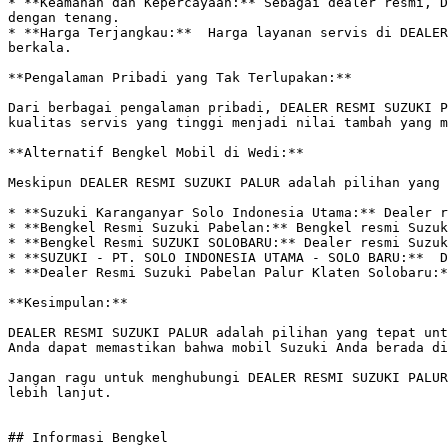
* **Keamanan dan Kepercayaan:** Sebagai dealer resmi, D
dengan tenang. 

* **Harga Terjangkau:**  Harga layanan servis di DEALER
berkala.

**Pengalaman Pribadi yang Tak Terlupakan:**

Dari berbagai pengalaman pribadi, DEALER RESMI SUZUKI P
kualitas servis yang tinggi menjadi nilai tambah yang m
**Alternatif Bengkel Mobil di Wedi:**

Meskipun DEALER RESMI SUZUKI PALUR adalah pilihan yang 
* **Suzuki Karanganyar Solo Indonesia Utama:** Dealer r
* **Bengkel Resmi Suzuki Pabelan:** Bengkel resmi Suzuk
* **Bengkel Resmi SUZUKI SOLOBARU:** Dealer resmi Suzuk
* **SUZUKI - PT. SOLO INDONESIA UTAMA - SOLO BARU:**  D
* **Dealer Resmi Suzuki Pabelan Palur Klaten Solobaru:*
**Kesimpulan:**

DEALER RESMI SUZUKI PALUR adalah pilihan yang tepat unt
Anda dapat memastikan bahwa mobil Suzuki Anda berada di
Jangan ragu untuk menghubungi DEALER RESMI SUZUKI PALUR
lebih lanjut.

## Informasi Bengkel
