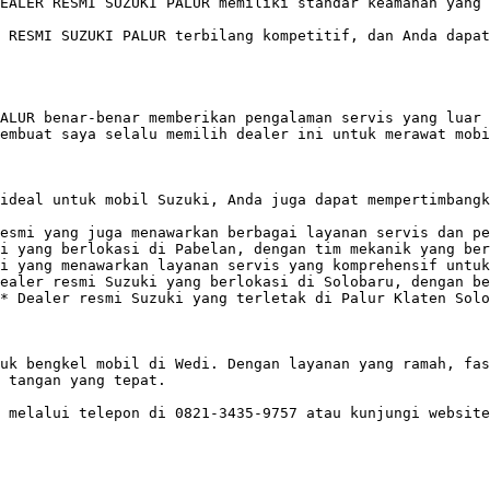
EALER RESMI SUZUKI PALUR memiliki standar keamanan yang 
 RESMI SUZUKI PALUR terbilang kompetitif, dan Anda dapat
ALUR benar-benar memberikan pengalaman servis yang luar 
embuat saya selalu memilih dealer ini untuk merawat mobi
ideal untuk mobil Suzuki, Anda juga dapat mempertimbangk
esmi yang juga menawarkan berbagai layanan servis dan pe
i yang berlokasi di Pabelan, dengan tim mekanik yang ber
i yang menawarkan layanan servis yang komprehensif untuk
ealer resmi Suzuki yang berlokasi di Solobaru, dengan be
* Dealer resmi Suzuki yang terletak di Palur Klaten Solo
uk bengkel mobil di Wedi. Dengan layanan yang ramah, fas
 tangan yang tepat. 

 melalui telepon di 0821-3435-9757 atau kunjungi website