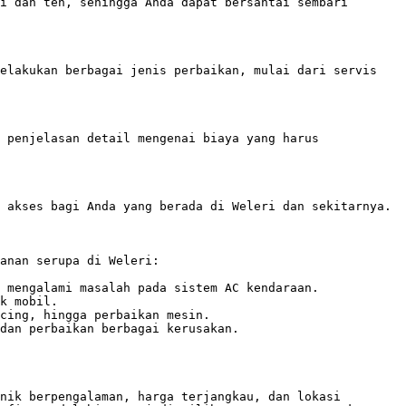
i dan teh, sehingga Anda dapat bersantai sembari 
elakukan berbagai jenis perbaikan, mulai dari servis 
 penjelasan detail mengenai biaya yang harus 
 akses bagi Anda yang berada di Weleri dan sekitarnya. 

anan serupa di Weleri:

 mengalami masalah pada sistem AC kendaraan. 

k mobil.

cing, hingga perbaikan mesin. 

dan perbaikan berbagai kerusakan.

nik berpengalaman, harga terjangkau, dan lokasi 