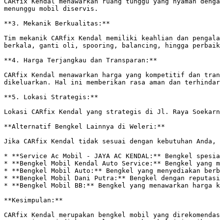
CARfix Kendal menawarkan ruang tunggu yang nyaman denga
menunggu mobil diservis. 

**3. Mekanik Berkualitas:**

Tim mekanik CARfix Kendal memiliki keahlian dan pengala
berkala, ganti oli, spooring, balancing, hingga perbaik
**4. Harga Terjangkau dan Transparan:**

CARfix Kendal menawarkan harga yang kompetitif dan tran
dikeluarkan. Hal ini memberikan rasa aman dan terhindar
**5. Lokasi Strategis:**

Lokasi CARfix Kendal yang strategis di Jl. Raya Soekarn
**Alternatif Bengkel Lainnya di Weleri:**

Jika CARfix Kendal tidak sesuai dengan kebutuhan Anda, 
* **Service Ac Mobil - JAYA AC KENDAL:** Bengkel spesia
* **Bengkel Mobil Kendal Auto Service:** Bengkel yang m
* **Bengkel Mobil Auto:** Bengkel yang menyediakan berb
* **Bengkel Mobil Dani Putra:** Bengkel dengan reputasi
* **Bengkel Mobil BB:** Bengkel yang menawarkan harga k
**Kesimpulan:**

CARfix Kendal merupakan bengkel mobil yang direkomendas