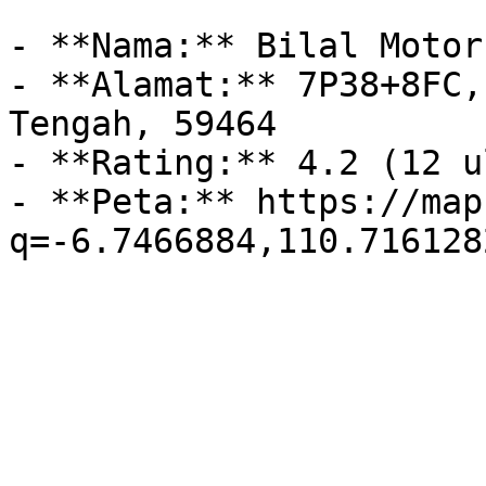
- **Nama:** Bilal Motor

- **Alamat:** 7P38+8FC,
Tengah, 59464

- **Rating:** 4.2 (12 u
- **Peta:** https://map