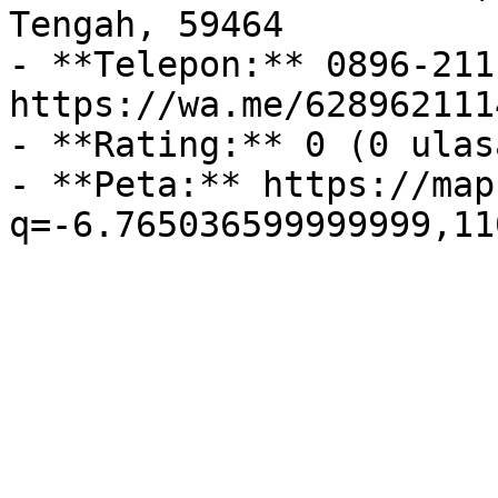
Tengah, 59464

- **Telepon:** 0896-211
https://wa.me/628962111
- **Rating:** 0 (0 ulasa
- **Peta:** https://map