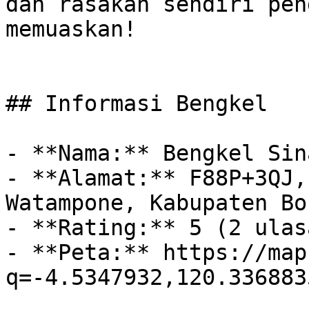
dan rasakan sendiri pen
memuaskan!

## Informasi Bengkel

- **Nama:** Bengkel Sin
- **Alamat:** F88P+3QJ,
Watampone, Kabupaten Bo
- **Rating:** 5 (2 ulasa
- **Peta:** https://map