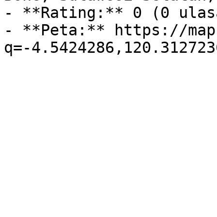
- **Rating:** 0 (0 ulasa
- **Peta:** https://map