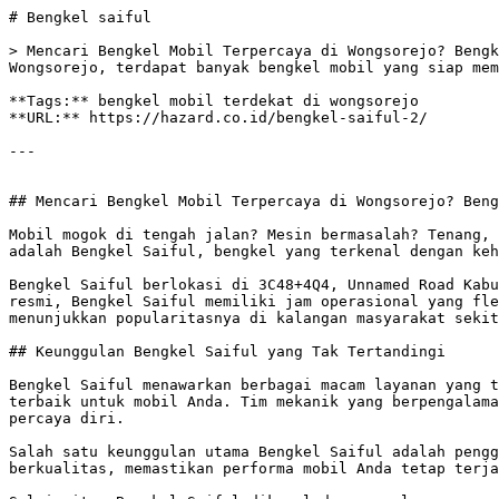
# Bengkel saiful

> Mencari Bengkel Mobil Terpercaya di Wongsorejo? Bengk
Wongsorejo, terdapat banyak bengkel mobil yang siap mem
**Tags:** bengkel mobil terdekat di wongsorejo

**URL:** https://hazard.co.id/bengkel-saiful-2/

---

## Mencari Bengkel Mobil Terpercaya di Wongsorejo? Beng
Mobil mogok di tengah jalan? Mesin bermasalah? Tenang, 
adalah Bengkel Saiful, bengkel yang terkenal dengan keh
Bengkel Saiful berlokasi di 3C48+4Q4, Unnamed Road Kabu
resmi, Bengkel Saiful memiliki jam operasional yang fle
menunjukkan popularitasnya di kalangan masyarakat sekit
## Keunggulan Bengkel Saiful yang Tak Tertandingi

Bengkel Saiful menawarkan berbagai macam layanan yang t
terbaik untuk mobil Anda. Tim mekanik yang berpengalama
percaya diri. 

Salah satu keunggulan utama Bengkel Saiful adalah pengg
berkualitas, memastikan performa mobil Anda tetap terja