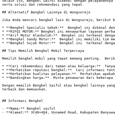
Selain itu, Bengkel Saiful dikenal dengan pelayanannya 
serta solusi dan rekomendasi yang tepat. 

## Alternatif Bengkel Lainnya di Wongsorejo

Jika Anda mencari bengkel lain di Wongsorejo, berikut b
* **Bengkel Spesialis Sekok:**  Bengkel ini dikenal den
* **RIFQI MOTOR:** Bengkel ini menawarkan layanan perba
* **Arif Motor Alasbuluh:**  Bengkel ini terkenal denga
* **Bengkel Sandy Motor:**  Bengkel ini memiliki tim me
* **Bengkel Sujak Motor:**  Bengkel ini  terkenal denga
## Tips Memilih Bengkel Mobil Terpercaya

Memilih bengkel mobil yang tepat memang penting.  Berik
* **Cari rekomendasi dari teman atau keluarga:**  Tanya
* **Perhatikan reputasi bengkel:**  Cari informasi tent
* **Perhatikan kualitas pelayanan:**  Perhatikan apakah
* **Bandingkan harga:**  Minta penawaran dari beberapa 
Dengan memilih Bengkel Saiful atau bengkel lainnya yang
terbaik dan memuaskan.

## Informasi Bengkel

- **Nama:** Bengkel saiful

- **Alamat:** 3C48+4Q4, Unnamed Road, Kabupaten Banyuwa