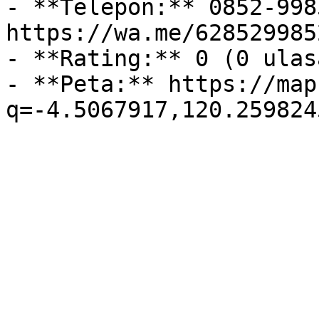
- **Telepon:** 0852-998
https://wa.me/628529985
- **Rating:** 0 (0 ulasa
- **Peta:** https://map