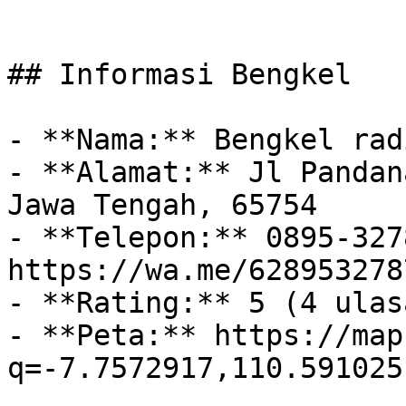
## Informasi Bengkel

- **Nama:** Bengkel rad
- **Alamat:** Jl Pandan
Jawa Tengah, 65754

- **Telepon:** 0895-327
https://wa.me/628953278
- **Rating:** 5 (4 ulasa
- **Peta:** https://map