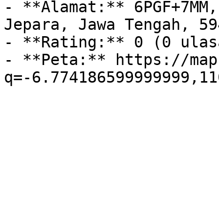
- **Alamat:** 6PGF+7MM,
Jepara, Jawa Tengah, 594
- **Rating:** 0 (0 ulasa
- **Peta:** https://map