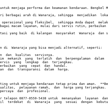
untuk menjaga performa dan keamanan kendaraan. Bengkel M
ri berbagai arah di Wanaraja, sehingga  menjadikan  lokas
 operasional yang fleksibel,  sehingga Anda dapat  melak
bagai macam layanan, mulai dari servis rutin, perbaikan 
tasi yang baik  di kalangan  masyarakat  Wanaraja  dan s
n di  Wanaraja yang bisa menjadi alternatif, seperti:

n  dan  kualitas  servisnya.  

im  mekanik  yang  terlatih  dan  berpengalaman  dalam  
ervis  yang  lengkap  dan  terjangkau.

erbaikan  yang  cepat  dan  handal.

an  dan  transparansi  dalam  harga.

ting untuk menjaga kendaraan tetap prima dan aman.  **Be
ualitas,  pelayanan ramah,  dan  harga yang terjangkau.  
percaya  dan  profesional.  

r telepon 0877-0559-5438 untuk  menanyakan  layanan  dan 
il  terdekat  di  Wanaraja  yang  sesuai  dengan  kebutu