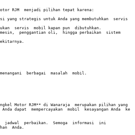
otor RJM  menjadi pilihan tepat karena:

i yang strategis untuk Anda yang membutuhkan  servis  
ukan  servis  mobil kapan pun  dibutuhkan.

mesin,  penggantian oli,  hingga perbaikan  sistem 
ekitarnya.

menangani  berbagai  masalah  mobil.

ngkel Motor RJM** di Wanaraja  merupakan pilihan yang 
Anda dapat  mempercayakan  mobil  kesayangan Anda  ke  
 jadwal  perbaikan.  Semoga  informasi  ini  
han  Anda.
