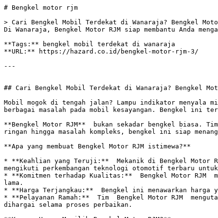
# Bengkel motor rjm

> Cari Bengkel Mobil Terdekat di Wanaraja? Bengkel Moto
Di Wanaraja, Bengkel Motor RJM siap membantu Anda menga
**Tags:** bengkel mobil terdekat di wanaraja

**URL:** https://hazard.co.id/bengkel-motor-rjm-3/

---

## Cari Bengkel Mobil Terdekat di Wanaraja? Bengkel Mot
Mobil mogok di tengah jalan? Lampu indikator menyala mi
berbagai masalah pada mobil kesayangan. Bengkel ini ter
**Bengkel Motor RJM**  bukan sekadar bengkel biasa. Tim
ringan hingga masalah kompleks, bengkel ini siap menang
**Apa yang membuat Bengkel Motor RJM istimewa?**

* **Keahlian yang Teruji:**  Mekanik di Bengkel Motor R
mengikuti perkembangan teknologi otomotif terbaru untuk
* **Komitmen terhadap Kualitas:**  Bengkel Motor RJM  m
lama.  

* **Harga Terjangkau:**  Bengkel ini menawarkan harga y
* **Pelayanan Ramah:**  Tim  Bengkel Motor RJM  menguta
dihargai selama proses perbaikan.
