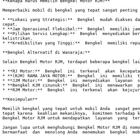
**Kenapa Harus Memilih Bengkel Motor RJM?**

Memperbaiki mobil di bengkel yang tepat sangat penting 
* **Lokasi yang Strategis:**  Bengkel  mudah diakses da
cepat. 

* **Jam Operasional Fleksibel:**  Bengkel  memiliki jam
* **Pilihan Servis Lengkap:**  Bengkel  menyediakan ber
kelistrikan. 

* **Kredibilitas yang Tinggi:**  Bengkel  memiliki repu
**Bengkel Alternatif di Wanaraja:**

Selain Bengkel Motor RJM, terdapat beberapa bengkel lai
* **RJ Motor:**  Bengkel  ini  terkenal  akan  kecepata
* **(RJM) RAMA JAYA MOTOR:**  Bengkel  ini  memiliki  t
* **JJM Motor:**  Bengkel  ini  menyediakan  layanan  s
* **Bengkel KJM cinunuk:**  Bengkel  ini  menawarkan  p
* **RJM Motor:**  Bengkel  ini  terkenal  akan  kejujur
**Kesimpulan**

Memilih bengkel yang tepat untuk mobil Anda  sangat pen
tepat karena  keahlian mekaniknya,  komitmen terhadap k
Bengkel Motor RJM untuk mendapatkan  layanan  yang  ter
Jangan lupa untuk menghubungi Bengkel Motor RJM di nomo
bermanfaat  dan  menolong Anda  menemukan  bengkel  mob