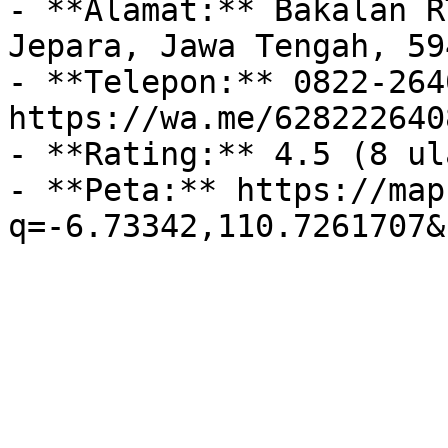
- **Alamat:** Bakalan R
Jepara, Jawa Tengah, 594
- **Telepon:** 0822-264
https://wa.me/628222640
- **Rating:** 4.5 (8 ul
- **Peta:** https://map