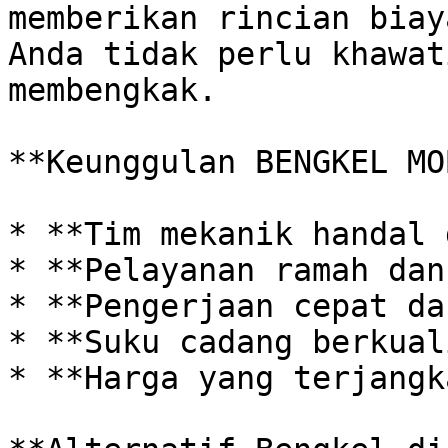
memberikan rincian biay
Anda tidak perlu khawat
membengkak. 

**Keunggulan BENGKEL MO
* **Tim mekanik handal 
* **Pelayanan ramah dan
* **Pengerjaan cepat da
* **Suku cadang berkual
* **Harga yang terjangka