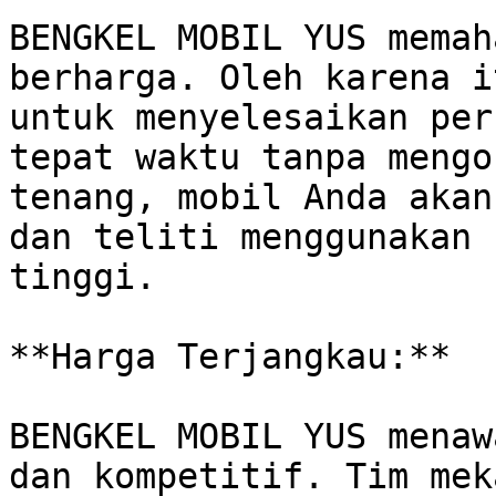
BENGKEL MOBIL YUS memah
berharga. Oleh karena i
untuk menyelesaikan per
tepat waktu tanpa mengo
tenang, mobil Anda akan
dan teliti menggunakan 
tinggi.

**Harga Terjangkau:**

BENGKEL MOBIL YUS menaw
dan kompetitif. Tim mek