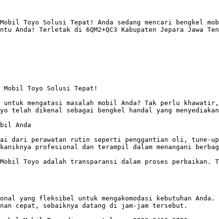
Mobil Toyo Solusi Tepat! Anda sedang mencari bengkel mob
ntu Anda! Terletak di 6QM2+QC3 Kabupaten Jepara Jawa Ten
 Mobil Toyo Solusi Tepat!

 untuk mengatasi masalah mobil Anda? Tak perlu khawatir,
yo telah dikenal sebagai bengkel handal yang menyediakan
bil Anda

ai dari perawatan rutin seperti penggantian oli, tune-up
kaniknya profesional dan terampil dalam menangani berbag
Mobil Toyo adalah transparansi dalam proses perbaikan. T
onal yang fleksibel untuk mengakomodasi kebutuhan Anda. 
nan cepat, sebaiknya datang di jam-jam tersebut.
