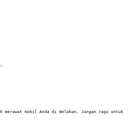
:

k merawat mobil Anda di Welahan. Jangan ragu untuk 