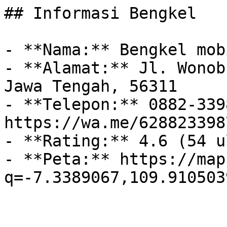
## Informasi Bengkel

- **Nama:** Bengkel mob
- **Alamat:** Jl. Wonob
Jawa Tengah, 56311

- **Telepon:** 0882-339
https://wa.me/628823398
- **Rating:** 4.6 (54 u
- **Peta:** https://map