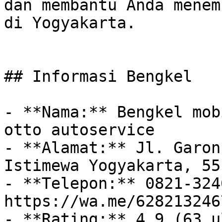
dan membantu Anda menem
di Yogyakarta.

## Informasi Bengkel

- **Nama:** Bengkel mob
otto autoservice

- **Alamat:** Jl. Garon
Istimewa Yogyakarta, 551
- **Telepon:** 0821-324
https://wa.me/628213246
- **Rating:** 4.9 (63 u