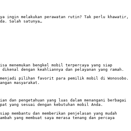
ya ingin melakukan perawatan rutin? Tak perlu khawatir, 
da. Salah satunya…

isa menemukan bengkel mobil terpercaya yang siap 
 dikenal dengan keahliannya dan pelayanan yang ramah.

menjadi pilihan favorit para pemilik mobil di Wonosobo. 
angan masyarakat. 

ian dan pengetahuan yang luas dalam menangani berbagai 
pat yang sesuai dengan kebutuhan mobil Anda. 

siap membantu dan memberikan penjelasan yang mudah 
ambah yang membuat saya merasa tenang dan percaya 