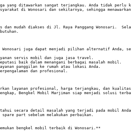
ga yang ditawarkan sangat terjangkau. Anda tidak perlu k
syarakat di Wonosari dan sekitarnya, sehingga menawarkan
s dan mudah diakses di Jl. Raya Panggang Wonosari.  Sela
butuhan. 

 Wonosari juga dapat menjadi pilihan alternatif Anda, se
yanan servis mobil dan juga jasa travel. 

eputasi baik dalam menangani berbagai masalah mobil.

ayanan panggilan ke rumah atau lokasi Anda. 

erpengalaman dan profesional. 

rkan layanan profesional, harga terjangkau, dan kualitas
engkap, Bengkel Mobil Marjiman siap menjadi solusi terba
tahui secara detail masalah yang terjadi pada mobil Anda
 spare part sebelum melakukan perbaikan.

emukan bengkel mobil terbaik di Wonosari.**
