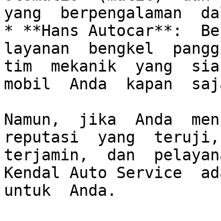
yang  berpengalaman  da
* **Hans Autocar**:  Ben
layanan  bengkel  panggi
tim  mekanik  yang  siap
mobil  Anda  kapan  saj
Namun,  jika  Anda  menc
reputasi  yang  teruji, 
terjamin,  dan  pelayana
Kendal Auto Service  ada
untuk  Anda.
