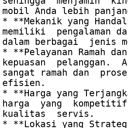
sehingga  menjamin  kine
mobil Anda lebih panjang
* **Mekanik yang Handal:
memiliki  pengalaman dan
dalam berbagai  jenis m
* **Pelayanan Ramah dan 
kepuasan  pelanggan.  An
sangat ramah dan  proses
efisien. 

* **Harga yang Terjangka
harga  yang  kompetitif 
kualitas  servis.  

* **Lokasi yang Strategi