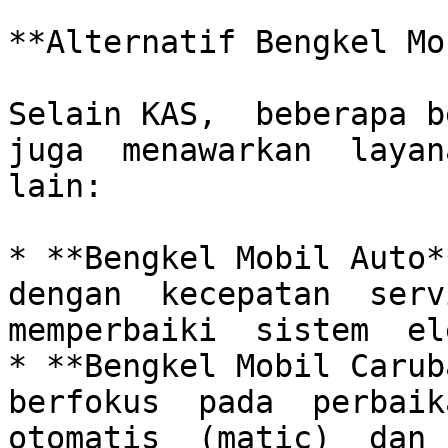
**Alternatif Bengkel Mo
Selain KAS,  beberapa be
juga  menawarkan  layana
lain:

* **Bengkel Mobil Auto**
dengan  kecepatan  servi
memperbaiki  sistem  el
* **Bengkel Mobil Caruba
berfokus  pada  perbaika
otomatis  (matic)  dan  