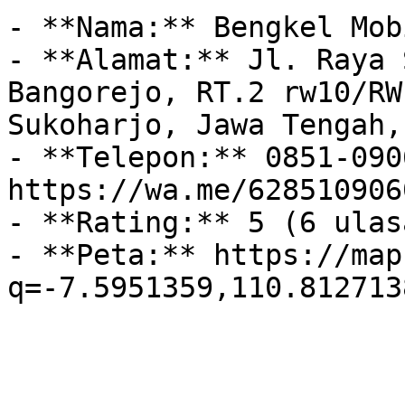
- **Nama:** Bengkel Mob
- **Alamat:** Jl. Raya 
Bangorejo, RT.2 rw10/RW
Sukoharjo, Jawa Tengah,
- **Telepon:** 0851-090
https://wa.me/628510906
- **Rating:** 5 (6 ulasa
- **Peta:** https://map