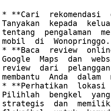
* **Cari  rekomendasi  d
Tanyakan  kepada  keluar
tentang  pengalaman  mer
mobil  di  Wonopringgo.

* **Baca  review  online
Google  Maps  dan  websi
review  dari  pelanggan 
membantu  Anda  dalam  
* **Perhatikan  lokasi  
Pilihlah  bengkel  yang 
strategis  dan  memiliki