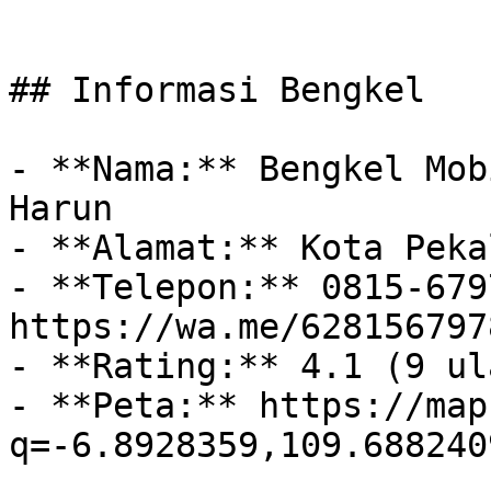
## Informasi Bengkel

- **Nama:** Bengkel Mob
Harun

- **Alamat:** Kota Peka
- **Telepon:** 0815-679
https://wa.me/628156797
- **Rating:** 4.1 (9 ul
- **Peta:** https://map