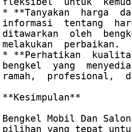
fleksibel  untuk  kemud
* **Tanyakan  harga  dan
informasi  tentang  harg
ditawarkan  oleh  bengke
melakukan  perbaikan.

* **Perhatikan  kualitas
bengkel  yang  menyediak
ramah,  profesional,  d
**Kesimpulan**

Bengkel Mobil Dan Salon
pilihan yang tepat untu