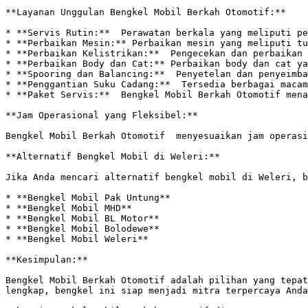
**Layanan Unggulan Bengkel Mobil Berkah Otomotif:**

* **Servis Rutin:**  Perawatan berkala yang meliputi pe
* **Perbaikan Mesin:** Perbaikan mesin yang meliputi tu
* **Perbaikan Kelistrikan:**  Pengecekan dan perbaikan 
* **Perbaikan Body dan Cat:** Perbaikan body dan cat ya
* **Spooring dan Balancing:**  Penyetelan dan penyeimba
* **Penggantian Suku Cadang:**  Tersedia berbagai macam
* **Paket Servis:**  Bengkel Mobil Berkah Otomotif mena
**Jam Operasional yang Fleksibel:**

Bengkel Mobil Berkah Otomotif  menyesuaikan jam operasi
**Alternatif Bengkel Mobil di Weleri:**

Jika Anda mencari alternatif bengkel mobil di Weleri, b
* **Bengkel Mobil Pak Untung**

* **Bengkel Mobil MHD**

* **Bengkel Mobil BL Motor**

* **Bengkel Mobil Bolodewe**

* **Bengkel Mobil Weleri**

**Kesimpulan:**

Bengkel Mobil Berkah Otomotif adalah pilihan yang tepat
lengkap, bengkel ini siap menjadi mitra terpercaya Anda