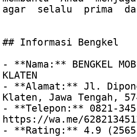
agar  selalu  prima  da
## Informasi Bengkel

- **Nama:** BENGKEL MOB
KLATEN

- **Alamat:** Jl. Dipon
Klaten, Jawa Tengah, 574
- **Telepon:** 0821-345
https://wa.me/628213451
- **Rating:** 4.9 (2565