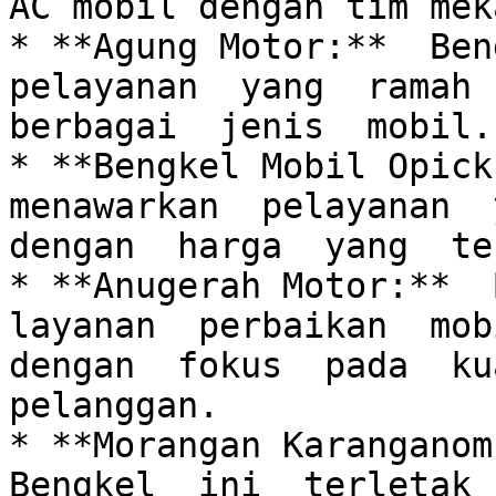
AC mobil dengan tim mek
* **Agung Motor:**  Beng
pelayanan  yang  ramah  
berbagai  jenis  mobil.

* **Bengkel Mobil Opick 
menawarkan  pelayanan  y
dengan  harga  yang  te
* **Anugerah Motor:**  B
layanan  perbaikan  mobi
dengan  fokus  pada  kua
pelanggan.

* **Morangan Karanganom 
Bengkel  ini  terletak  