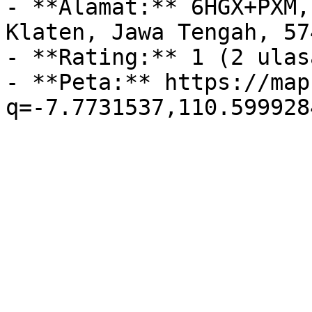
- **Alamat:** 6HGX+PXM,
Klaten, Jawa Tengah, 574
- **Rating:** 1 (2 ulasa
- **Peta:** https://map