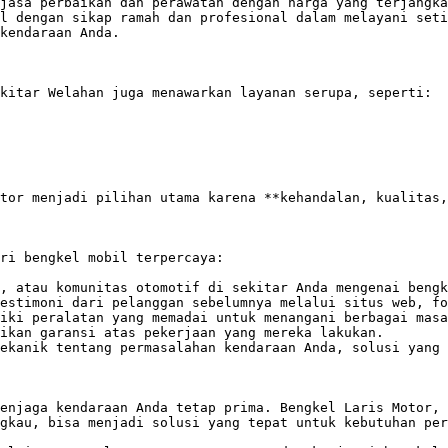
jasa perbaikan dan perawatan dengan harga yang terjangka
l dengan sikap ramah dan profesional dalam melayani seti
kendaraan Anda.

kitar Welahan juga menawarkan layanan serupa, seperti:

tor menjadi pilihan utama karena **kehandalan, kualitas,
ri bengkel mobil terpercaya:

, atau komunitas otomotif di sekitar Anda mengenai bengk
estimoni dari pelanggan sebelumnya melalui situs web, fo
iki peralatan yang memadai untuk menangani berbagai masa
ikan garansi atas pekerjaan yang mereka lakukan.

ekanik tentang permasalahan kendaraan Anda, solusi yang 
enjaga kendaraan Anda tetap prima. Bengkel Laris Motor, 
gkau, bisa menjadi solusi yang tepat untuk kebutuhan per