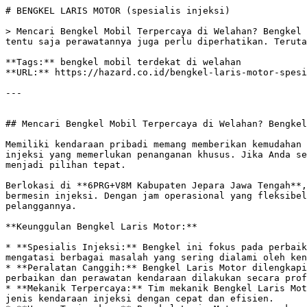
# BENGKEL LARIS MOTOR (spesialis injeksi)

> Mencari Bengkel Mobil Terpercaya di Welahan? Bengkel 
tentu saja perawatannya juga perlu diperhatikan. Teruta
**Tags:** bengkel mobil terdekat di welahan

**URL:** https://hazard.co.id/bengkel-laris-motor-spesi
---

## Mencari Bengkel Mobil Terpercaya di Welahan? Bengkel
Memiliki kendaraan pribadi memang memberikan kemudahan 
injeksi yang memerlukan penanganan khusus. Jika Anda se
menjadi pilihan tepat. 

Berlokasi di **6PRG+V8M Kabupaten Jepara Jawa Tengah**,
bermesin injeksi. Dengan jam operasional yang fleksibel
pelanggannya. 

**Keunggulan Bengkel Laris Motor:**

* **Spesialis Injeksi:** Bengkel ini fokus pada perbaik
mengatasi berbagai masalah yang sering dialami oleh ken
* **Peralatan Canggih:** Bengkel Laris Motor dilengkapi
perbaikan dan perawatan kendaraan dilakukan secara prof
* **Mekanik Terpercaya:** Tim mekanik Bengkel Laris Mot
jenis kendaraan injeksi dengan cepat dan efisien. 
