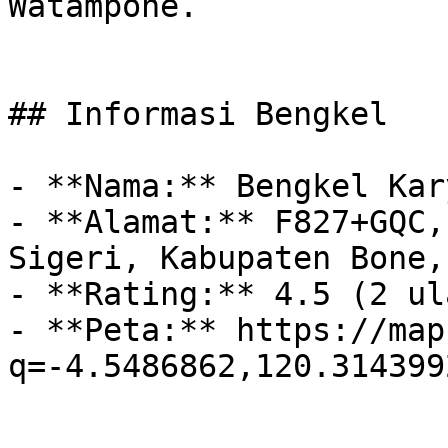
Watampone.

## Informasi Bengkel

- **Nama:** Bengkel Kar
- **Alamat:** F827+GQC,
Sigeri, Kabupaten Bone,
- **Rating:** 4.5 (2 ul
- **Peta:** https://map