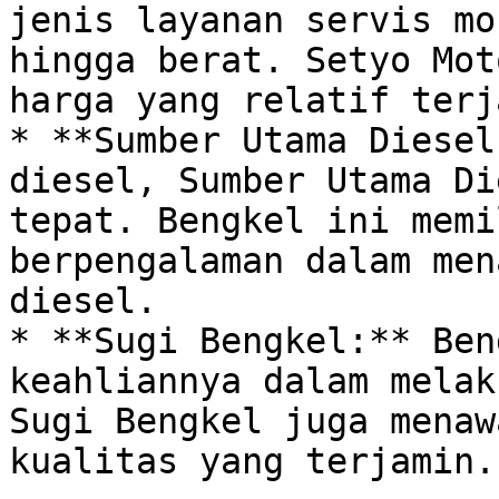
jenis layanan servis mo
hingga berat. Setyo Mot
harga yang relatif terj
* **Sumber Utama Diesel
diesel, Sumber Utama Di
tepat. Bengkel ini memi
berpengalaman dalam men
diesel.

* **Sugi Bengkel:** Ben
keahliannya dalam melak
Sugi Bengkel juga menaw
kualitas yang terjamin.
