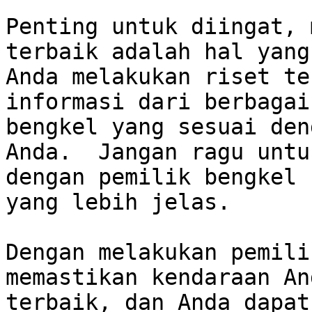
Penting untuk diingat, 
terbaik adalah hal yang
Anda melakukan riset te
informasi dari berbagai
bengkel yang sesuai den
Anda.  Jangan ragu untu
dengan pemilik bengkel 
yang lebih jelas. 

Dengan melakukan pemili
memastikan kendaraan An
terbaik, dan Anda dapat