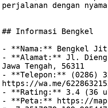
perjalanan dengan nyama
## Informasi Bengkel

- **Nama:** Bengkel Jit
- **Alamat:** Jl. Dieng
Jawa Tengah, 56311

- **Telepon:** (0286) 3
https://wa.me/6228632152
- **Rating:** 3.4 (36 u
- **Peta:** https://map