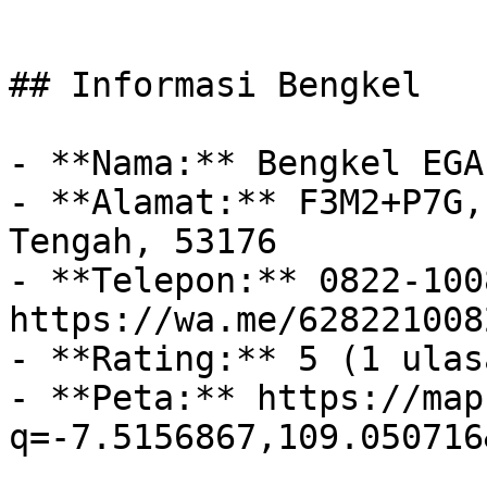
## Informasi Bengkel

- **Nama:** Bengkel EGA
- **Alamat:** F3M2+P7G,
Tengah, 53176

- **Telepon:** 0822-100
https://wa.me/628221008
- **Rating:** 5 (1 ulasa
- **Peta:** https://map