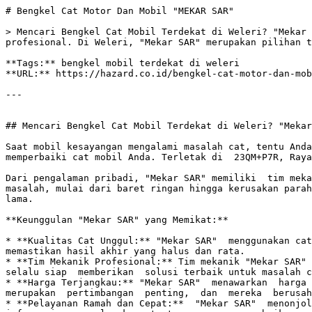
# Bengkel Cat Motor Dan Mobil "MEKAR SAR"

> Mencari Bengkel Cat Mobil Terdekat di Weleri? "Mekar 
profesional. Di Weleri, "Mekar SAR" merupakan pilihan t
**Tags:** bengkel mobil terdekat di weleri

**URL:** https://hazard.co.id/bengkel-cat-motor-dan-mob
---

## Mencari Bengkel Cat Mobil Terdekat di Weleri? "Mekar
Saat mobil kesayangan mengalami masalah cat, tentu Anda
memperbaiki cat mobil Anda. Terletak di  23QM+P7R, Raya
Dari pengalaman pribadi, "Mekar SAR" memiliki  tim meka
masalah, mulai dari baret ringan hingga kerusakan parah
lama.

**Keunggulan "Mekar SAR" yang Memikat:**

* **Kualitas Cat Unggul:** "Mekar SAR"  menggunakan cat
memastikan hasil akhir yang halus dan rata.

* **Tim Mekanik Profesional:** Tim mekanik "Mekar SAR" 
selalu siap  memberikan  solusi terbaik untuk masalah c
* **Harga Terjangkau:** "Mekar SAR"  menawarkan  harga 
merupakan  pertimbangan  penting,  dan  mereka  berusah
* **Pelayanan Ramah dan Cepat:**  "Mekar SAR"  menonjol