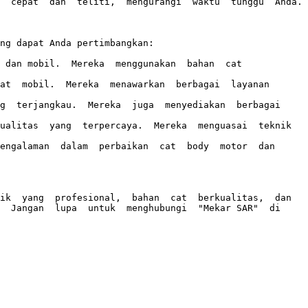
  cepat  dan  teliti,  mengurangi  waktu  tunggu  Anda.

ng dapat Anda pertimbangkan:

dan mobil.  Mereka  menggunakan  bahan  cat  
t  mobil.  Mereka  menawarkan  berbagai  layanan  
  terjangkau.  Mereka  juga  menyediakan  berbagai  
alitas  yang  terpercaya.  Mereka  menguasai  teknik  
ngalaman  dalam  perbaikan  cat  body  motor  dan  
k  yang  profesional,  bahan  cat  berkualitas,  dan  
 Jangan  lupa  untuk  menghubungi  "Mekar SAR"  di  