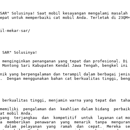
SAR" Solusinya! Saat mobil kesayangan mengalami masalah 
epat untuk memperbaiki cat mobil Anda. Terletak di 23QM+
il-mekar-sar/

 SAR" Solusinya!

 menginginkan penanganan yang tepat dan profesional. Di W
 Montong Sari Kabupaten Kendal Jawa Tengah, bengkel ini 
nik yang berpengalaman dan terampil dalam berbagai jenis
.  Dengan menggunakan bahan cat berkualitas tinggi, beng
 berkualitas tinggi, menjamin warna yang tepat dan  taha
memiliki  pengalaman dan  keahlian dalam bidang  perbaik
at mobil Anda.

yang  terjangkau  dan  kompetitif  untuk  layanan cat mob
a  memberikan  penawaran  yang  menarik  tanpa  menguran
  dalam  pelayanan  yang  ramah  dan  cepat.  Mereka  sel