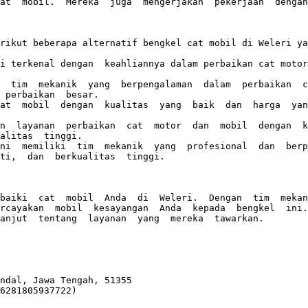
at  mobil.  Mereka  juga  mengerjakan  pekerjaan  dengan
rikut beberapa alternatif bengkel cat mobil di Weleri ya
i terkenal dengan  keahliannya dalam perbaikan cat motor 
  tim  mekanik  yang  berpengalaman  dalam  perbaikan  ca
 perbaikan  besar.

at  mobil  dengan  kualitas  yang  baik  dan  harga  yang
n  layanan  perbaikan  cat  motor  dan  mobil  dengan  ku
alitas  tinggi.

ni  memiliki  tim  mekanik  yang  profesional  dan  berpe
ti,  dan  berkualitas  tinggi.

baiki  cat  mobil  Anda  di  Weleri.  Dengan  tim  mekani
rcayakan  mobil  kesayangan  Anda  kepada  bengkel  ini. 
anjut  tentang  layanan  yang  mereka  tawarkan.

ndal, Jawa Tengah, 51355

6281805937722)
