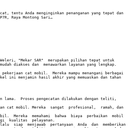
cat, tentu Anda menginginkan penanganan yang tepat dan 
P7R, Raya Montong Sari…

eleri, "Mekar SAR"  merupakan pilihan tepat untuk  
mudah diakses dan  menawarkan layanan yang lengkap. 

 pekerjaan cat mobil.  Mereka mampu menangani berbagai 
kel ini menjamin hasil akhir yang memuaskan dan tahan 
n lama.  Proses pengecatan dilakukan dengan teliti, 
an cat mobil. Mereka  sangat  profesional,  ramah, dan 
il.  Mereka  memahami  bahwa  biaya  perbaikan  mobil  
gi  kualitas  pelayanan. 

alu  siap  menjawab  pertanyaan  Anda  dan  memberikan  