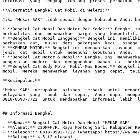
informasi  yang  lengkap  tentang  proses  perbaikan  c
**Alternatif Bengkel Cat Mobil di Weleri:**

Jika "Mekar SAR" tidak sesuai dengan kebutuhan Anda, be
* **Bengkel Cat Mobil Dan Motor Pak Kodok:** Bengkel in
berkualitas  dan  menawarkan  harga  yang  kompetitif.

* **Bengkel Cat Mobil Langgeng:** Bengkel ini  memiliki
perbaikan  cat,  mulai  dari  pekerjaan  kecil  hingga 
* **KEMBAR MOTOR:** Bengkel ini  menawarkan  layanan  c
jenis  cat  mobil  untuk  memenuhi  kebutuhan  Anda.

* **Bengkel Cat Motor & Mobil:** Bengkel ini  menawarka
pengecatan  modern  dan  menggunakan  bahan  cat  berku
* **Bengkel Cat Body Motor Mobil-Mas Bbowo:** Bengkel i
mobil.  Mereka  menawarkan  layanan  yang  cepat,  teli
**Kesimpulan:**

"Mekar SAR"  merupakan  pilihan  terbaik  untuk  memper
pelayanan  yang  ramah  dan  cepat,  Anda  dapat  mempe
0818-0593-7722  untuk  mendapatkan  informasi  lebih  l
## Informasi Bengkel

- **Nama:** Bengkel Cat Motor Dan Mobil "MEKAR SAR"

- **Alamat:** 23QM+P7R, Raya Montong Sari, Kabupaten Ke
- **Telepon:** 0818-0593-7722 (WhatsApp: https://wa.me/
- **Rating:** 4.5 (2 ulasan)
