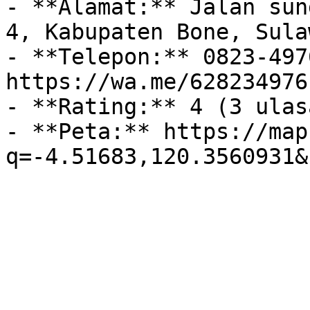
- **Alamat:** Jalan sun
4, Kabupaten Bone, Sula
- **Telepon:** 0823-497
https://wa.me/628234976
- **Rating:** 4 (3 ulasa
- **Peta:** https://map