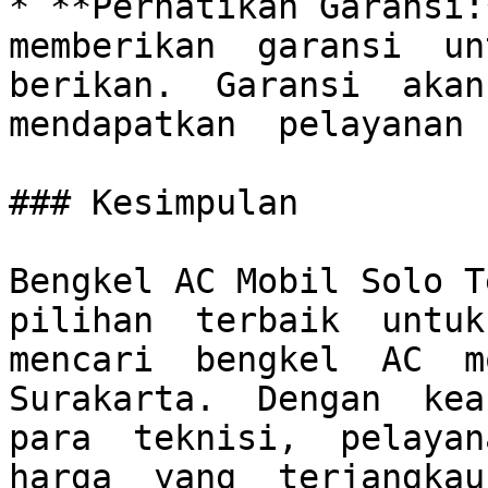
* **Perhatikan Garansi:*
memberikan  garansi  unt
berikan.  Garansi  akan 
mendapatkan  pelayanan 
### Kesimpulan

Bengkel AC Mobil Solo Te
pilihan  terbaik  untuk 
mencari  bengkel  AC  mo
Surakarta.  Dengan  keah
para  teknisi,  pelayana
harga  yang  terjangkau,