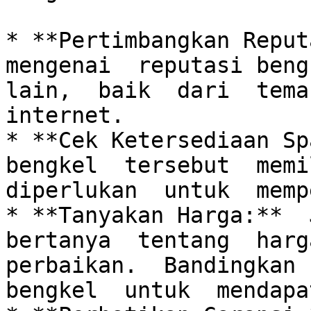
* **Pertimbangkan Reput
mengenai  reputasi beng
lain,  baik  dari  teman
internet.

* **Cek Ketersediaan Spa
bengkel  tersebut  memil
diperlukan  untuk  memp
* **Tanyakan Harga:**  J
bertanya  tentang  harga
perbaikan.  Bandingkan  
bengkel  untuk  mendapa