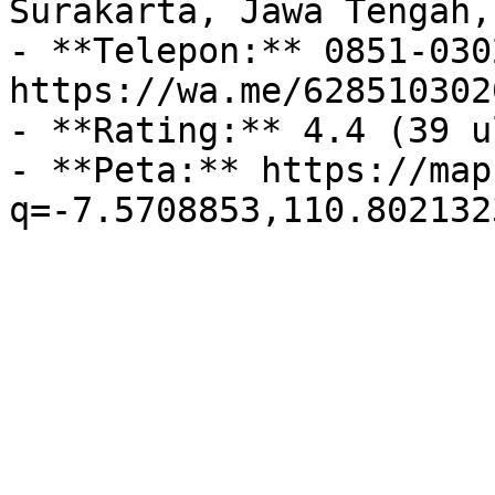
Surakarta, Jawa Tengah,
- **Telepon:** 0851-030
https://wa.me/628510302
- **Rating:** 4.4 (39 u
- **Peta:** https://map