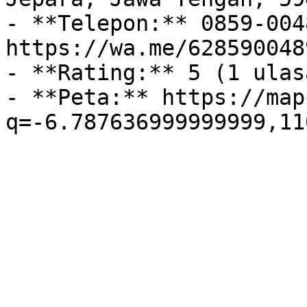
- **Telepon:** 0859-004
https://wa.me/628590048
- **Rating:** 5 (1 ulasa
- **Peta:** https://map